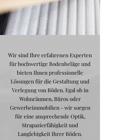
Wir sind Ihre erfahrenen Experten
für hochwertige Bodenbeläge und
bieten Ihnen professionelle
Lösungen für die Gestaltung und
Verlegung von Böden. Egal ob in
Wohnräumen, Büros oder
Gewerbeimmobilien - wir sorgen
für eine ansprechende Optik,
Strapazierfähigkeit und
Langlebigkeit Ihrer Böden.