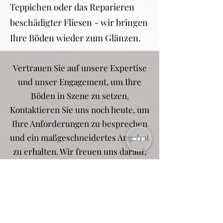
Teppichen oder das Reparieren
beschädigter Fliesen - wir bringen
Ihre Böden wieder zum Glänzen.
Vertrauen Sie auf unsere Expertise
und unser Engagement, um Ihre
Böden in Szene zu setzen.
Kontaktieren Sie uns noch heute, um
Ihre Anforderungen zu besprechen
und ein maßgeschneidertes Angebot
zu erhalten. Wir freuen uns darauf,
Ihnen hochwertige Bodenbeläge
anzubieten und Ihre Räume in neue
Dimensionen zu bringen.
Angebotsanfrage