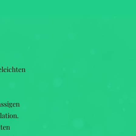
eleichten
assigen
lation.
lten