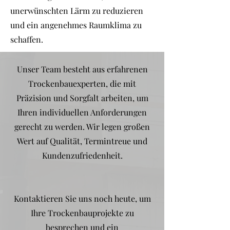
unerwünschten Lärm zu reduzieren
und ein angenehmes Raumklima zu
schaffen.
Unser Team besteht aus erfahrenen
Trockenbauexperten, die mit
Präzision und Sorgfalt arbeiten, um
Ihren individuellen Anforderungen
gerecht zu werden. Wir legen großen
Wert auf Qualität, Termintreue und
Kundenzufriedenheit.
Kontaktieren Sie uns noch heute, um
Ihre Trockenbauprojekte zu
besprechen und ein