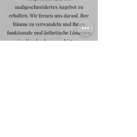
maßgeschneidertes Angebot zu
erhalten. Wir freuen uns darauf, Ihre
Räume zu verwandeln und Ihnen
funktionale und ästhetische Lösungen
im Trockenbau anzubieten.
Angebotsanfrage
GSP Gebäudeservice